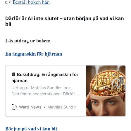
👉
Beställ boken här.
Därför är AI inte slutet – utan början på vad vi kan
bli
Läs utdrag ur boken:
En ångmaskin för hjärnan
📗 Bokutdrag: En ångmaskin för
hjärnan
Utdrag ur Mathias Sundins bok,
Den femte accelerationen: Därför är
AI inte slutet - utan början på vad vi
kan bli.
Warp News
Mathias Sundin
Början på vad vi kan bli