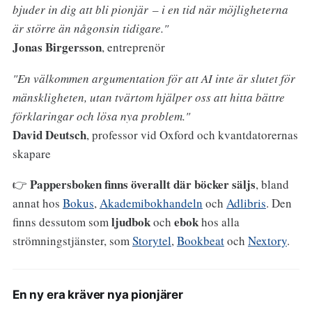
bjuder in dig att bli pionjär – i en tid när möjligheterna
är större än någonsin tidigare."
Jonas Birgersson
, entreprenör
"En välkommen argumentation för att AI inte är slutet för
mänskligheten, utan tvärtom hjälper oss att hitta bättre
förklaringar och lösa nya problem."
David Deutsch
, professor vid Oxford och kvantdatorernas
skapare
Pappersboken finns
överallt där böcker säljs
👉
, bland
annat hos
Bokus
,
Akademibokhandeln
och
Adlibris
. Den
ljudbok
ebok
finns dessutom som
och
hos alla
strömningstjänster, som
Storytel
,
Bookbeat
och
Nextory
.
En ny era kräver nya pionjärer