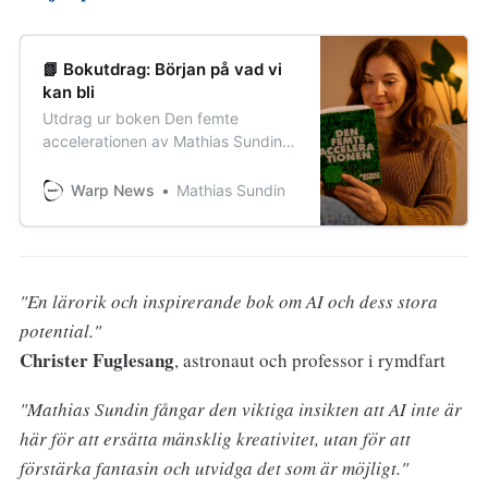
📗 Bokutdrag: Början på vad vi
kan bli
Utdrag ur boken Den femte
accelerationen av Mathias Sundin:
“Men tekniken själv kommer inte
skapa framsteg. Det beror på var
Warp News
Mathias Sundin
och hur tekniken används och
måste gå hand i hand med sociala
framsteg. Det är där du kommer in.”
"En lärorik och inspirerande bok om AI och dess stora
potential."
Christer Fuglesang
, astronaut och professor i rymdfart
"Mathias Sundin fångar den viktiga insikten att AI inte är
här för att ersätta mänsklig kreativitet, utan för att
förstärka fantasin och utvidga det som är möjligt."