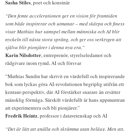
Sasha Stiles
, poet och konstnär
“Den femte accelerationen ger en vision för framtiden
som både inspirerar och utmanar – med skärpa och finess
visar Mathias hur samspel mellan människa och AI blir
nyckeln till nästa stora språng, och ger oss verktygen att
själva blir pionjärer i denna nya era.”
Karin Nilsdotter
, entreprenör, styrelseledamot och
rådgivare inom rymd, AI och försvar
“Mathias Sundin har skrivit en värdefull och inspirerande
bok som lyckas göra AI-revolutionen begriplig utifrån ett
kentaur-perspektiv, där AI förstärker snarare än ersätter
mänsklig förmåga. Särskilt värdefullt är hans uppmuntran
att experimentera och bli pionjärer.”
Fredrik Heintz
, professor i datavetenskap och AI
“Det är lätt att gnälla och skrämma utan belägg. Men att,