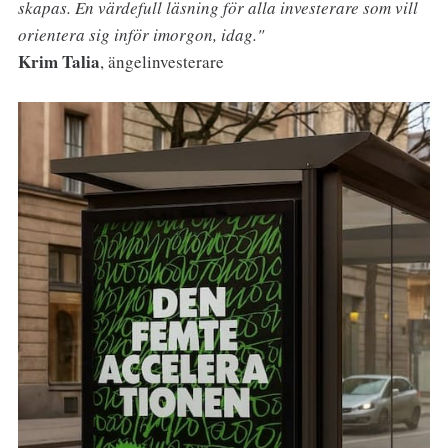
skapas. En värdefull läsning för alla investerare som vill
orientera sig inför imorgon, idag."
Krim Talia
, ängelinvesterare